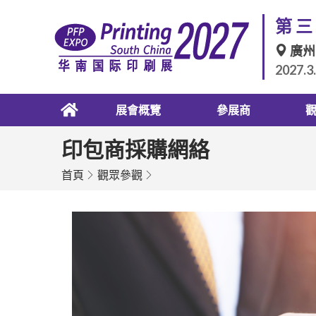
第三
廣州
2027.3
展會概覽
參展商
印包商採購網絡
首頁
觀眾參觀