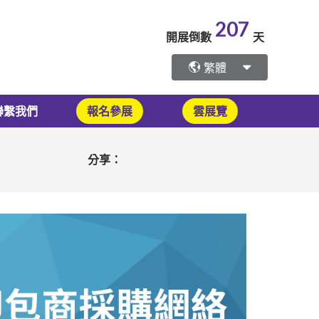
207
開展倒數
天
繁體
聯繫我們
報名參展
雲展覽
分享：