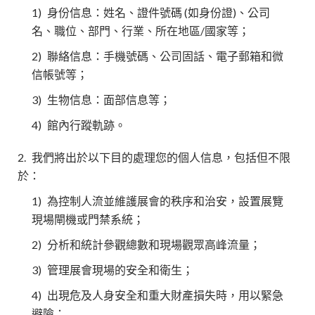
1)
身份信息：姓名、證件號碼 (如身份證)、公司
名、職位、部門、行業、所在地區/國家等；
2)
聯絡信息：手機號碼、公司固話、電子郵箱和微
信帳號等；
3)
生物信息：面部信息等；
4)
館內行蹤軌跡。
2.
我們將出於以下目的處理您的個人信息，包括但不限
於：
1)
為控制人流並維護展會的秩序和治安，設置展覽
現場閘機或門禁系統；
2)
分析和統計參觀總數和現場觀眾高峰流量；
3)
管理展會現場的安全和衛生；
4)
出現危及人身安全和重大財產損失時，用以緊急
避險；