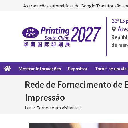
As traduções automáticas do Google Tradutor são apena
33ª Exp
Áre
Repúbli
de mar
Mostrar informações
Expositor
Torne-se um vis
Rede de Fornecimento de 
Impressão
Lar
Torne-se um visitante