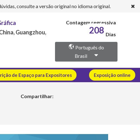
idas, consulte a versão original no idioma original.
Gráfica
Contagem regressiva
208
 China, Guangzhou,
Dias
Português do
Brasil
crição de Espaço para Expositores
Exposição online
Compartilhar: