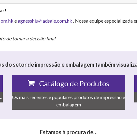
ar!
com.hk
e
agnesshiu@adsale.com.hk
. Nossa equipe especializada e
ito de tomar a decisão final.
s do setor de impressão e embalagem também visualiza
Catálogo de Produtos
.
Os mais recentes e populares produtos de impressão e
embalagem
Estamos à procura de…