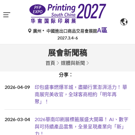
A區
廣州
中國進出口商品交易會展館
2027.3.4-6
展會新聞稿
首頁
媒體與新聞
分享：
2026-04-09
印包盛事燃爆羊城，盡顯行業澎湃活力！ 華
南展完美收官，全球客商相約「明年再
聚」！
2026-03-04
2026華南印刷展標籤展盛大開幕！ AI、數字
與可持續產品雲集，全景呈現產業向「新」
力！