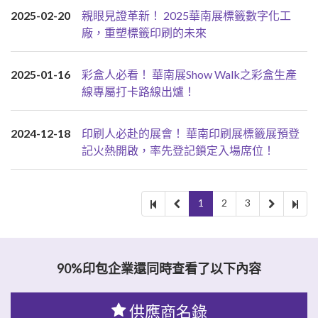
2025-02-20
親眼見證革新！ 2025華南展標籤數字化工
廠，重塑標籤印刷的未來
2025-01-16
彩盒人必看！ 華南展Show Walk之彩盒生產
線專屬打卡路線出爐！
2024-12-18
印刷人必赴的展會！ 華南印刷展標籤展預登
記火熱開啟，率先登記鎖定入場席位！
1
2
3
90%印包企業還同時查看了以下內容
供應商名錄