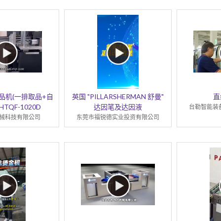
品机(一排取品+自
英国 "PILLARSHERMAN 舒曼"
直
TQF-1020D
达因笔及达因液
台勒智能装
械科技有限公司
东莞市福锐德实业投资有限公司