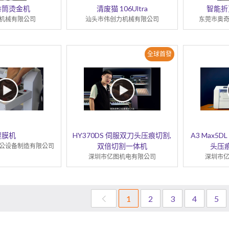
卷筒烫金机
清废猫 106Ultra
智能折
机械有限公司
汕头市伟创力机械有限公司
东莞市奥
全球首發
覆膜机
HY370DS 伺服双刀头压痕切割,
A3 Max5
双倍切割一体机
头压
公设备制造有限公司
深圳市亿图机电有限公司
深圳市
1
2
3
4
5