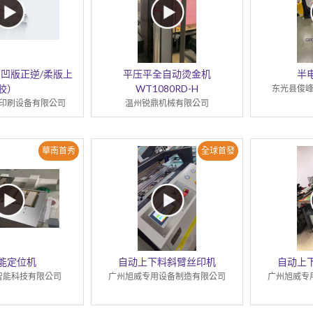
凹版正逆/柔版上
平压平全自动烫金机
半
胶）
WT1080RD-H
东光县俊
印刷设备有限公司
温州锐鼎机械有限公司
華南首秀
全球首發
能定位机
自动上下料斜臂丝印机
自动上
智能科技有限公司
广州旭威专用设备制造有限公司
广州旭威专