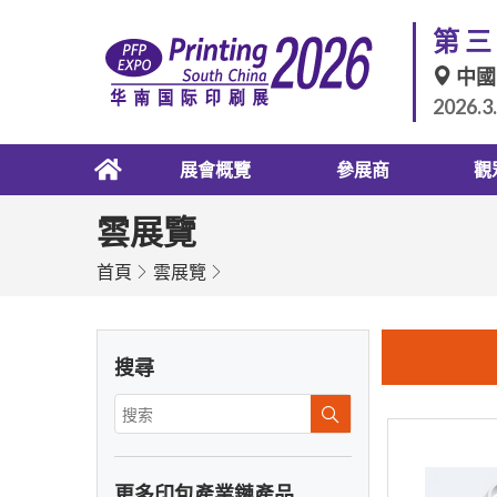
第三
中國
2026.3
展會概覽
參展商
觀
雲展覽
首頁
雲展覽
搜尋
更多印包產業鏈產品