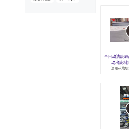
全自动清废取
动出废料)H
温州乾鼎机