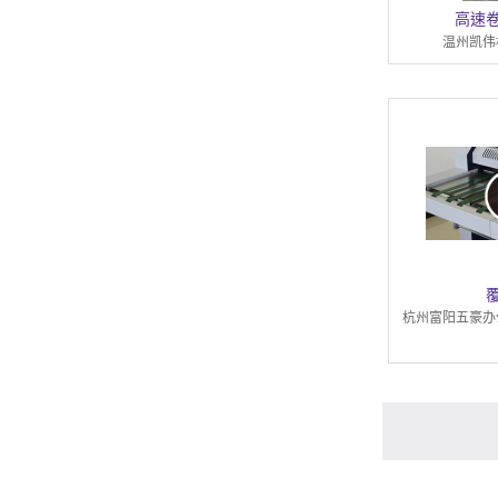
高速
温州凯伟
杭州富阳五豪办