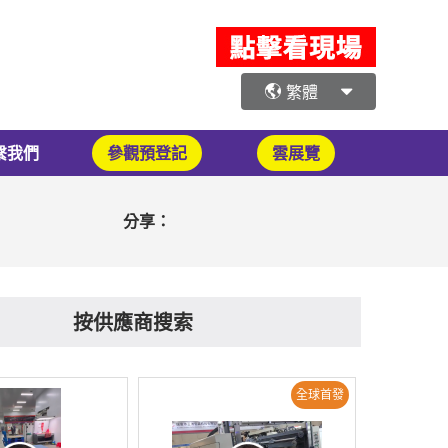
繁體
繫我們
參觀預登記
雲展覽
分享：
按供應商搜索
全球首發