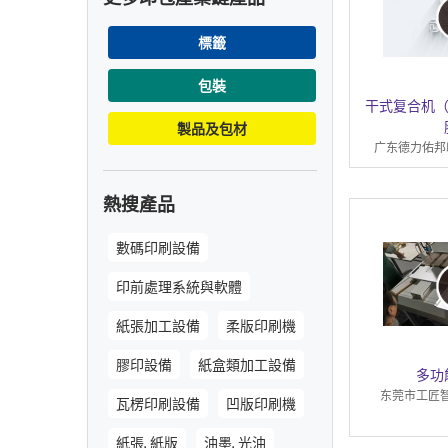
標籤
包裝
干式复合机（
製品及包材
广东德力佑邦
熱搜產品
數碼印刷設備
印前處理系統與軟體
紙張加工設備
柔版印刷機
膠印設備
紙盒類加工設備
多功
东莞市工匠
瓦楞印刷設備
凹版印刷機
紙張, 紙版
油墨, 光油