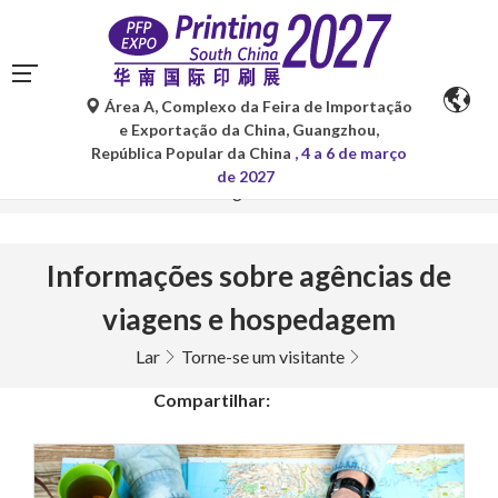
Área A, Complexo da Feira de Importação
As traduções automáticas do Google Tradutor são apenas
e Exportação da China, Guangzhou,
para referência e podem conter imprecisões. Para
República Popular da China
, 4 a 6 de março
quaisquer dúvidas, consulte a versão original no idioma
de 2027
original.
Informações sobre agências de
viagens e hospedagem
Lar
Torne-se um visitante
Compartilhar: