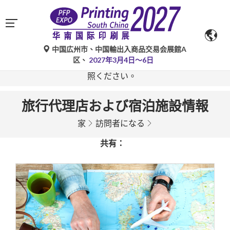
中国広州市、中国輸出入商品交易会展館A
Google翻訳による自動翻訳は参考情報であり、不正確な
区、
2027年3月4日～6日
場合があります。ご不明な点がある場合は、原文をご参
照ください。
旅行代理店および宿泊施設情報
家
訪問者になる
共有：