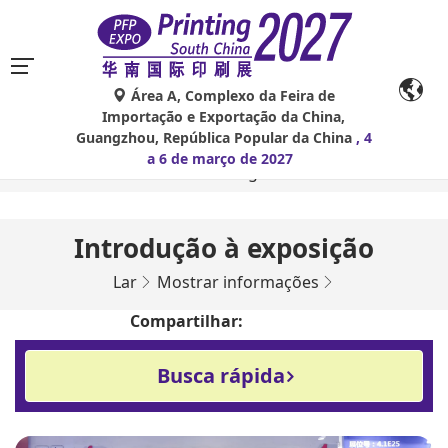
Área A, Complexo da Feira de
As traduções automáticas do Google Tradutor são
Importação e Exportação da China,
apenas para referência e podem conter imprecisões.
Guangzhou, República Popular da China
, 4
Para quaisquer dúvidas, consulte a versão original
a 6 de março de 2027
no idioma original.
Introdução à exposição
Lar
Mostrar informações
Compartilhar:
Busca rápida