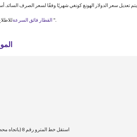
يتم تعديل سعر الدولار الهونغ كونغي شهريًا وفقًا لسعر الصرف السائد. أس
".
القطار فائق السرعة
للاطلا
المو
استقل خط المترو رقم 8 (باتجاه محطة وانشنغوي) وانزل في محطة شينغانغدونغ (المخرج أ).