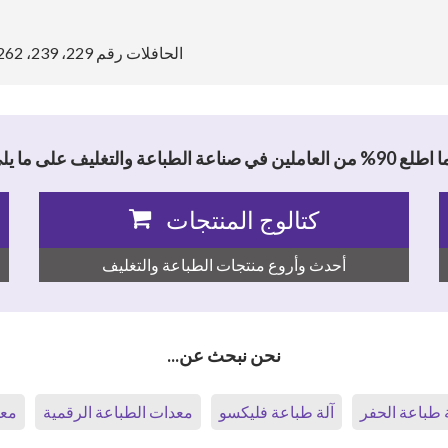
الحافلات رقم 229، 239، 262، 304، 582، 763: انزل في محطة مجمع معرض كانتون
 من العاملين في صناعة الطباعة والتغليف على ما يلي
كتالوج المنتجات
أحدث وأروع منتجات الطباعة والتغليف
نحن نبحث عن...
 طباعة الحفر
آلة طباعة فليكسو
معدات الطباعة الرقمية
معد