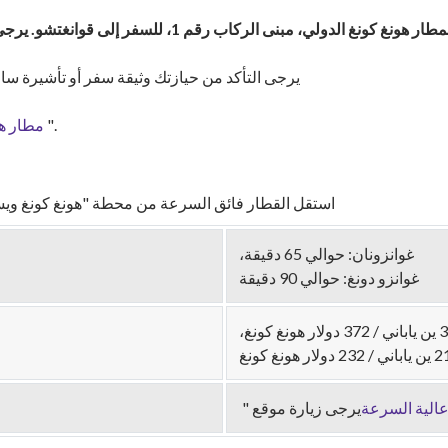
النقل بالحافلات بين البر الرئيسي وماكاو في مركز النقل بمطار هو
يرجى التأكد من حيازتك وثيقة سفر أو تأشيرة سا
".
مطار هو
استقل القطار فائق السرعة من محطة "هونغ كونغ ويس
غوانزونان: حوالي 65 دقيقة،
غوانزو دونغ: حوالي 90 دقيقة
عالية السرعة
يرجى زيارة موقع "