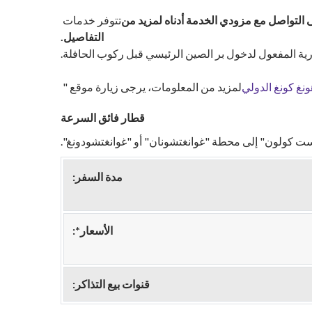
نغ كونغ الدولي، مبنى الركاب رقم 1، للسفر إلى قوانغتشو. يرجى التواصل مع مزودي الخدمة أدناه لمزيد من
تتوفر خدمات
التفاصيل.
رية المفعول لدخول بر الصين الرئيسي قبل ركوب الحافلة.
نغ كونغ الدولي
لمزيد من المعلومات، يرجى زيارة موقع "
قطار فائق السرعة
ت كولون" إلى محطة "غوانغتشونان" أو "غوانغتشودونغ".
مدة السفر:
الأسعار*:
قنوات بيع التذاكر: