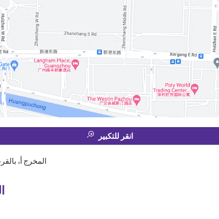
انقر للتكبير
المخرج أ، بالق
ا