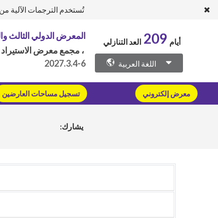
تُستخدم الترجمات الآلية م
المعرض الدولي الثالث وا
209
أيام
العد التنازلي
، مجمع معرض الاستيراد و
2027.3.4-6
اللغة العربية
معرض إلكتروني
تسجيل مساحات العارضين
يشارك: