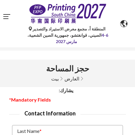
المنطقة أ، مجمع معرض الاستيراد والتصدير
تُستخدم الترجمات الآلية من جوجل لأغراض مرجعية فقط وقد
4-6
الصيني، قوانغتشو، جمهورية الصين الشعبية،
تكون غير دقيقة. يُرجى الرجوع إلى النسخة الأصلية لأي
مارس 2027
استفسارات.
حجز المساحة
العارض
بيت
يشارك:
*Mandatory Fields
Contact Information
Last Name
*