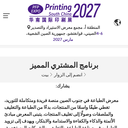
المنطقة أ، مجمع معرض الاستيراد والتصدير
تُستخدم الترجمات الآلية من جوجل لأغراض مرجعية فقط وقد
4-6
الصيني، قوانغتشو، جمهورية الصين الشعبية،
تكون غير دقيقة. يُرجى الرجوع إلى النسخة الأصلية لأي
مارس 2027
استفسارات.
برنامج المشتري المميز
انضم إلى الزوار
بيت
يشارك:
معرض الطباعة في جنوب الصين منصة فريدة ومتكاملة للتوريد،
تغطي طيفًا واسعًا من المنتجات، بدءًا من الطباعة والتغليف
والملصقات وصولًا إلى تغليف المنتجات. يتبنى المعرض مبادئ
الأتمتة والذكاء والكفاءة والاستدامة والابتكار، ويهدف إلى تزويد
العاملين في صناعة الطباعة والتغليف، والشركات المستخدمة،