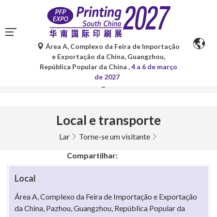
Área A, Complexo da Feira de Importação
As traduções automáticas do Google Tradutor são apenas
e Exportação da China, Guangzhou,
para referência e podem conter imprecisões. Para
República Popular da China
, 4 a 6 de março
quaisquer dúvidas, consulte a versão original no idioma
de 2027
original.
Local e transporte
Lar
Torne-se um visitante
Compartilhar:
Local
Área A, Complexo da Feira de Importação e Exportação
da China, Pazhou, Guangzhou, República Popular da