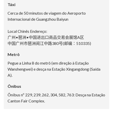
Táxi
Cerca de 50 minutos de viagem do Aeroporto
Internacional de Guangzhou Baiyun
Local Chinês Endereço:
广州•琶洲•中国进出口商品交易会展馆A区
中国广州市琶洲阅江中路380号(邮编：510335)
Metrô
Pegue a Linha 8 do metrô (em direção à Estação
Wanshengwei) e desça na Estação Xingangdong (Saída
A).
Ônibus
Ônibus nº 229, 239, 262, 304, 582, 763: Desça na Estação
Canton Fair Complex.