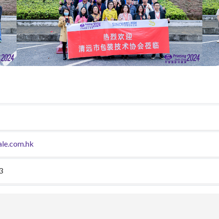
le.com.hk
3