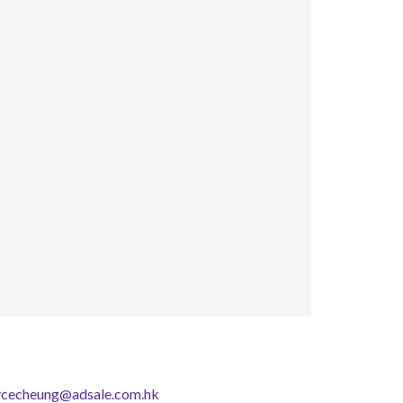
ycecheung@adsale.com.hk