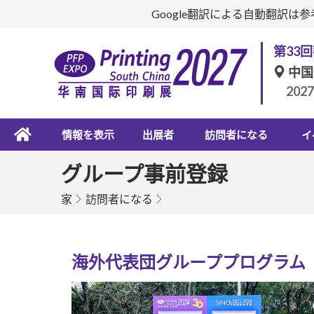
Google翻訳による自動翻訳
第33
中国
202
情報を表示
出展者
訪問者になる
イ
グループ事前登録
家
訪問者になる
海外代表団グループプログラム