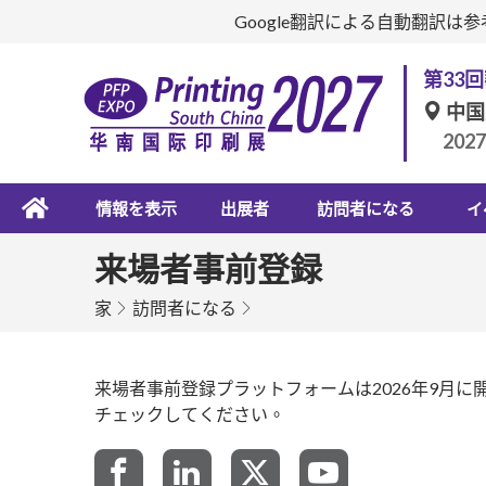
Google翻訳による自動翻訳
第33
中国
202
情報を表示
出展者
訪問者になる
イ
来場者事前登録
家
訪問者になる
来場者事前登録プラットフォームは2026年9月
チェックしてください。