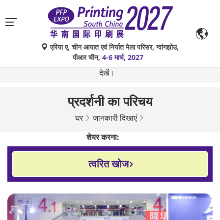
एरिया ए, चीन आयात एवं निर्यात मेला परिसर, ग्वांगझोउ,
गूगल ट्रांसलेट द्वारा किए गए स्वचालित अनुवाद केवल संदर्भ के लिए हैं और
पीआर चीन,
4-6 मार्च, 2027
त्रुटिपूर्ण हो सकते हैं। किसी भी प्रश्न के लिए कृपया मूल भाषा संस्करण
देखें।
प्रदर्शनी का परिचय
घर
जानकारी दिखाएं
शेयर करना:
त्वरित खोज