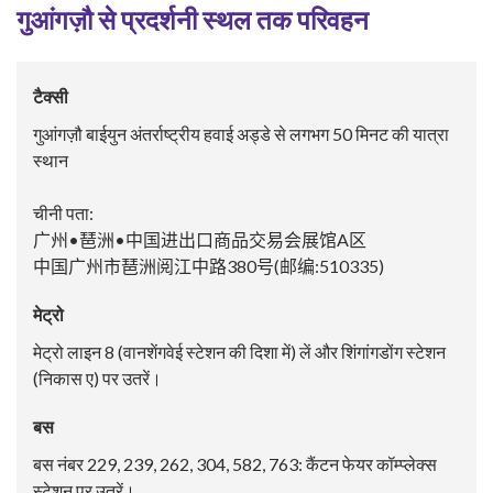
गुआंगज़ौ से प्रदर्शनी स्थल तक परिवहन
टैक्सी
गुआंगज़ौ बाईयुन अंतर्राष्ट्रीय हवाई अड्डे से लगभग 50 मिनट की यात्रा
स्थान
चीनी पता:
广州•琶洲•中国进出口商品交易会展馆A区
中国广州市琶洲阅江中路380号(邮编:510335)
मेट्रो
मेट्रो लाइन 8 (वानशेंगवेई स्टेशन की दिशा में) लें और शिंगांगडोंग स्टेशन
(निकास ए) पर उतरें।
बस
बस नंबर 229, 239, 262, 304, 582, 763: कैंटन फेयर कॉम्प्लेक्स
स्टेशन पर उतरें।