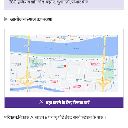
380 यूजियांग झोंग रोड, पझोउ, गुआंगज़ौ, पीआर चीन
आयोजन स्थल का नक्शा
बड़ा करने के लिए क्लिक करें
परिवहन:
निकास A, लाइन 8 पर न्यू पोर्ट ईस्ट सबवे स्टेशन के पास।