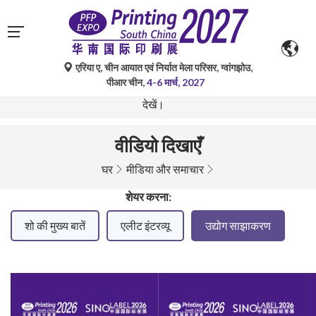
एरिया ए, चीन आयात एवं निर्यात मेला परिसर, ग्वांगझोउ,
गूगल ट्रांसलेट द्वारा किए गए स्वचालित अनुवाद केवल संदर्भ के लिए हैं और
पीआर चीन,
4-6 मार्च, 2027
त्रुटिपूर्ण हो सकते हैं। किसी भी प्रश्न के लिए कृपया मूल भाषा संस्करण
देखें।
वीडियो दिखाएँ
घर
मीडिया और समाचार
शेयर करना:
शो की मुख्य बातें
एलीट इंटरव्यू
उद्योग साझाकरण