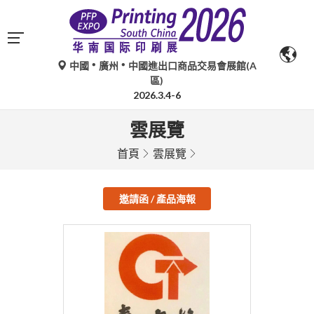
中國
廣州
中國進出口商品交易會展館(A
區)
2026.3.4-6
雲展覽
首頁
雲展覽
邀請函 / 產品海報