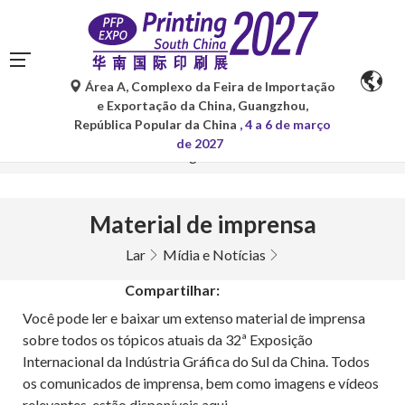
Área A, Complexo da Feira de Importação
As traduções automáticas do Google Tradutor são apenas
e Exportação da China, Guangzhou,
para referência e podem conter imprecisões. Para
República Popular da China
, 4 a 6 de março
quaisquer dúvidas, consulte a versão original no idioma
de 2027
original.
Material de imprensa
Lar
Mídia e Notícias
Compartilhar:
Você pode ler e baixar um extenso material de imprensa
sobre todos os tópicos atuais da 32ª Exposição
Internacional da Indústria Gráfica do Sul da China. Todos
os comunicados de imprensa, bem como imagens e vídeos
relevantes, estão disponíveis aqui.