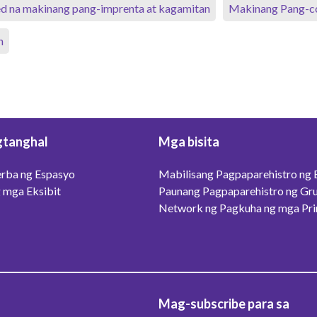
d na makinang pang-imprenta at kagamitan
Makinang Pang-co
n
tanghal
Mga bisita
rba ng Espasyo
Mabilisang Pagpaparehistro ng B
 mga Eksibit
Paunang Pagpaparehistro ng Gr
Network ng Pagkuha ng mga Pri
Mag-subscribe para sa