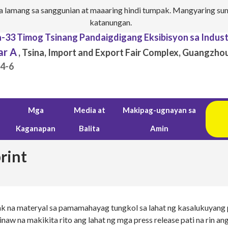
 lamang sa sanggunian at maaaring hindi tumpak. Mangyaring sum
katanungan.
a-33 Timog Tsinang Pandaigdigang Eksibisyon sa Indust
ar A
, Tsina, Import and Export Fair Complex, Guangzhou
.4-6
Mga
Media at
Makipag-ugnayan sa
Kaganapan
Balita
Amin
rint
na materyal sa pamamahayag tungkol sa lahat ng kasalukuyang p
inaw na makikita rito ang lahat ng mga press release pati na rin 