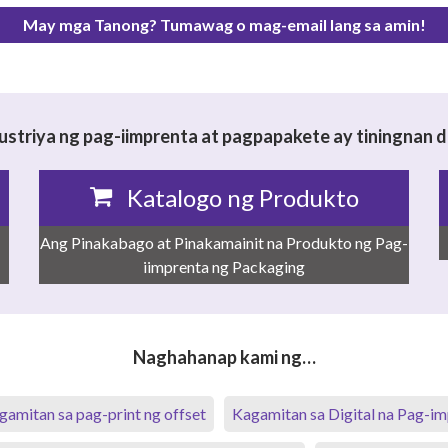
May mga Tanong? Tumawag o mag-email lang sa amin!
ustriya ng pag-iimprenta at pagpapakete ay tiningnan
Katalogo ng Produkto
Ang Pinakabago at Pinakamainit na Produkto ng Pag-
iimprenta ng Packaging
Naghahanap kami ng…
gamitan sa pag-print ng offset
Kagamitan sa Digital na Pag-i