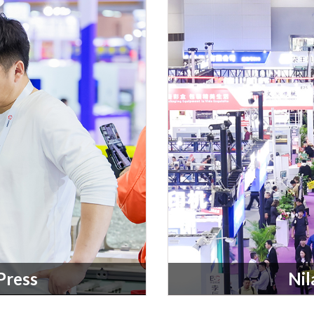
Press
Nil