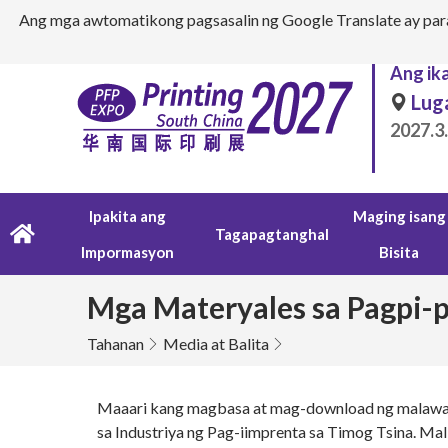
Ang mga awtomatikong pagsasalin ng Google Translate ay para
Ang ik
Lug
2027.3
Ipakita ang
Maging isang
Tagapagtanghal
Impormasyon
Bisita
Mga Materyales sa Pagpi-p
Tahanan
Media at Balita
Maaari kang magbasa at mag-download ng malawak 
sa Industriya ng Pag-iimprenta sa Timog Tsina. Mal