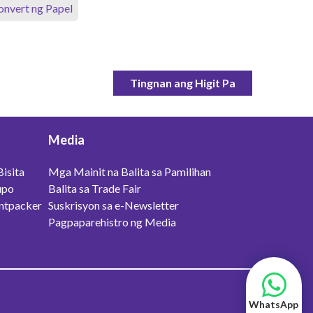
nvert ng Papel
Tingnan ang Higit Pa
Media
isita
Mga Mainit na Balita sa Pamilihan
upo
Balita sa Trade Fair
ntpacker
Suskrisyon sa e-Newsletter
Pagpaparehistro ng Media
WhatsApp