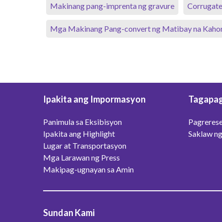
Makinang pang-imprenta ng gravure
Corrugate
Mga Makinang Pang-convert ng Matibay na Kaho
Ipakita ang Impormasyon
Tagapag
Panimula sa Eksibisyon
Pagrerese
Ipakita ang Highlight
Saklaw ng
Lugar at Transportasyon
Mga Larawan ng Press
Makipag-ugnayan sa Amin
Sundan Kami