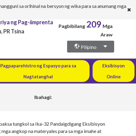
angguni sa orihinal na bersyon ng wika para sa anumang mga
riya ng Pag-iimprenta
209
Pagbibilang
Mga
, PR Tsina
Araw
Pilipino
Pagpaparehistro ng Espasyo para sa
Eksibisyon
Nagtatanghal
Online
Ibahagi:
aksa tungkol sa Ika-32 Pandaigdigang Eksibisyon
ang mga angkop na materyales para sa mga imahe at