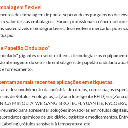
mbalagem flexível
amentos de embalagem de ponta, superando os gargalos no desenv
 o valor dessas embalagens. Fóruns profissionais reúnem soluçõ
 sustentáveis ​​e biodegradáveis, desenvolvem mercados potencia
atuação.
de Papelão Ondulado"
ndulado", gigantes do setor exibem a tecnologia e os equipament
ão abrangente do setor de embalagens de papelão ondulado atua
 e fornecimento.
sentam as mais recentes aplicações em etiquetas.
rar o desenvolvimento da indústria de rótulos, com espaços espec
riais de Rótulos Ecológicos], a [Zona Inteligente RFID] e a [Zona 
KONICA MINOLTA, WEIGANG, BROTECH, YUANTIE, KYCOERA, H
unirão para apresentar soluções inovadoras em rótulos digitais
, produtos químicos de uso diário, logística e medicamentos. Entr
 Labeling), rótulos sensíveis à temperatura, etc.