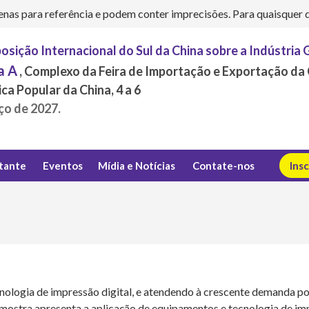
s para referência e podem conter imprecisões. Para quaisquer dúv
osição Internacional do Sul da China sobre a Indústria 
a A
, Complexo da Feira de Importação e Exportação da
ca Popular da China, 4 a 6
ço de 2027.
itante
Eventos
Mídia e Notícias
Contate-nos
Ins
ologia de impressão digital, e atendendo à crescente demanda po
 mostra apresenta a aplicação de equipamentos e tecnologia de im