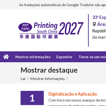
As traduções automáticas do Google Tradutor são apena
33ª Exp
Áre
Repúbli
de mar
Mostrar informações
Expositor
Torne-se um vis
Mostrar destaque
Lar
Mostrar informações
Digitalização e Aplicação
1
Com foco nos novos avanços da tecn
com prazos de entrega curtos, esta