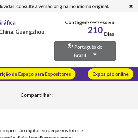
idas, consulte a versão original no idioma original.
Gráfica
Contagem regressiva
210
 China, Guangzhou,
Dias
Português do
Brasil
crição de Espaço para Expositores
Exposição online
Compartilhar:
r impressão digital em pequenos lotes e
pressão digital em diversos campos,