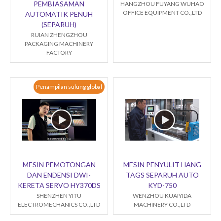
PEMBIASAMAN
HANGZHOU FUYANG WUHAO
OFFICE EQUIPMENT CO.,LTD
AUTOMATIK PENUH
(SEPARUH)
RUIAN ZHENGZHOU
PACKAGING MACHINERY
FACTORY
Penampilan sulung global
MESIN PEMOTONGAN
MESIN PENYULIT HANG
DAN ENDENSI DWI-
TAGS SEPARUH AUTO
KERETA SERVO HY370DS
KYD-750
SHENZHEN YITU
WENZHOU KUAIYIDA
ELECTROMECHANICS CO.,LTD
MACHINERY CO.,LTD