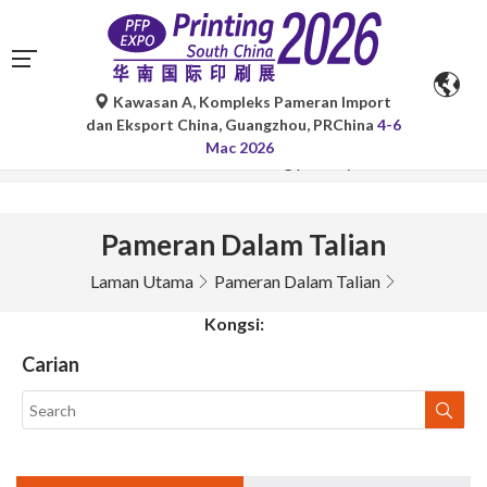
Kawasan A, Kompleks Pameran Import
Terjemahan automatik oleh Google Translate adalah untuk
dan Eksport China, Guangzhou, PRChina
4-6
rujukan sahaja dan mungkin tidak tepat. Sila rujuk versi
Mac 2026
bahasa asal untuk sebarang pertanyaan.
Pameran Dalam Talian
Laman Utama
Pameran Dalam Talian
Kongsi:
Carian