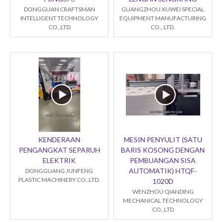
DONGGUAN CRAFTSMAN
GUANGZHOU XUWEI SPECIAL
INTELLIGENT TECHNOLOGY
EQUIPMENT MANUFACTURING
CO.,LTD
CO., LTD.
KENDERAAN
MESIN PENYULIT (SATU
PENGANGKAT SEPARUH
BARIS KOSONG DENGAN
ELEKTRIK
PEMBUANGAN SISA
AUTOMATIK) HTQF-
DONGGUANG JUNFENG
PLASTIC MACHINERY CO.,LTD.
1020D
WENZHOU QIANDING
MECHANICAL TECHNOLOGY
CO.,LTD