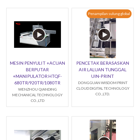
Penampilan sulung global
MESIN PENYULIT +ACUAN
PENCETAK BERASASKAN
BERPUTAR
AIR LALUAN TUNGGAL
+MANIPULATOR HTQF-
UIN-PRINT
680TR/920TR/1080TR
DONGGUAN WISDOM PRINT
CLOUD DIGITAL TECHNOLOGY
WENZHOU QIANDING
CO.,LTD.
MECHANICAL TECHNOLOGY
CO.,LTD