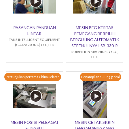
PASANGAN PANDUAN
MESIN BEG KERTAS
LINEAR
PEMEGANG BERPILIH
BERGULING AUTOMATIK
TAILE INTELLIGENT EQUIPMENT
(GUANGDONG) CO., LTD
SEPENUHNYA LSB-330-R
RUIAN LILIN MACHINERY CO.,
LTD.
Pertunjukan pertama China Selatan
Penampilan sulung global
MESIN POSISI PELBAGAI
MESIN CETAK SKRIN
FUNGSI 
LENGAN SENGKANG