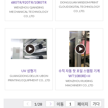
680TR/920TR/1080TR
DONGGUAN WISDOM PRINT
CLOUD DIGITAL TECHNOLOGY
WENZHOU QIANDING
CO.,LTD.
MECHANICAL TECHNOLOGY
CO.,LTD
UV 성형기
수직 자동 핫 포일 스탬핑 기계
WT1080RD-H
GUANGDONG DELUX-UBON
PRINTING EQUIPMENT CO., LTD
WENZHOU RUIDING
MACHINERY CO.,LTD
가다
1/28
이동
페이지