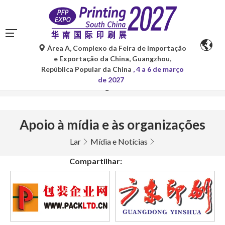
Área A, Complexo da Feira de Importação
As traduções automáticas do Google Tradutor são apenas
e Exportação da China, Guangzhou,
para referência e podem conter imprecisões. Para
República Popular da China
, 4 a 6 de março
quaisquer dúvidas, consulte a versão original no idioma
de 2027
original.
Apoio à mídia e às organizações
Lar
Mídia e Notícias
Compartilhar: