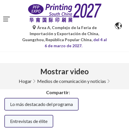
Área A, Complejo de la Feria de
Las traducciones automáticas de Google Translate son
Importación y Exportación de China,
solo de referencia y pueden contener imprecisiones. Para
Guangzhou, República Popular China,
del 4 al
cualquier duda, consulte la versión original.
6 de marzo de 2027.
Mostrar video
Hogar
Medios de comunicación y noticias
Compartir:
Lo más destacado del programa
Entrevistas de élite