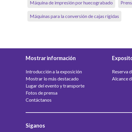
Máquina de impresión por huecograbado
Prens
Máquinas para la conversión de cajas rígidas
Mostrar información
Exposit
Introducción a la exposición
Reserva d
Mostrar lo más destacado
Alcance d
Lugar del evento y transporte
Fotos de prensa
Contáctanos
Síganos