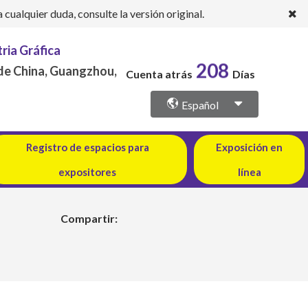
ualquier duda, consulte la versión original.
tria Gráfica
208
 de China, Guangzhou,
Cuenta atrás
Días
Español
Registro de espacios para
Exposición en
expositores
línea
Compartir: