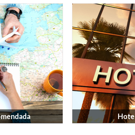
comendada
Hote