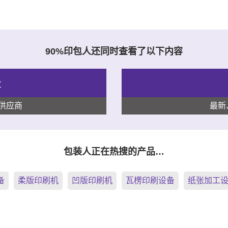
90%印包人还同时查看了以下内容
录
供应商
最新
包装人正在热搜的产品…
备
柔版印刷机
凹版印刷机
瓦楞印刷设备
纸张加工