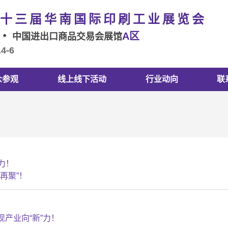
十三届华南国际印刷工业展览会
A区
州
中国进出口商品交易会展馆
.4-6
众参观
线上线下活动
行业动向
联
力！
再聚”！
产业向“新”力！