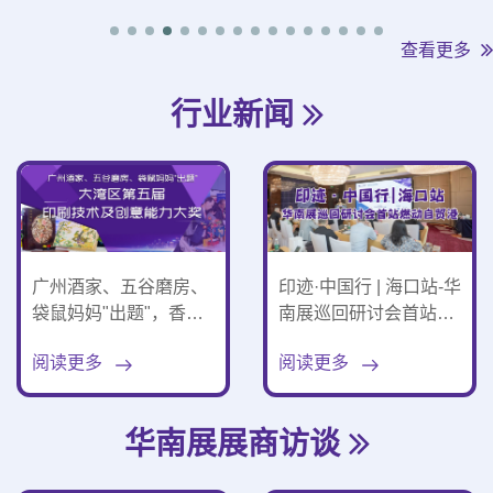
查看更多
行业新闻
广州酒家、五谷磨房、
印迹·中国行 | 海口站-华
袋鼠妈妈"出题"，香港
南展巡回研讨会首站燃
印投牵手，这场大湾区
动自贸港！
阅读更多
阅读更多
印艺大赛2027年将在华
南展亮相！
华南展展商访谈