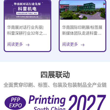
华南展对话行业先驱|
华南国际印刷展/标签展
科雷深耕行业32年之洞
新媒体团队走进科雷机
察：印刷业或将迎来“轮
电，共话发展！
阅读更多
阅读更多
回式”发展
四展联动
全面贯穿印刷、标签、包装及包装制品全产业链