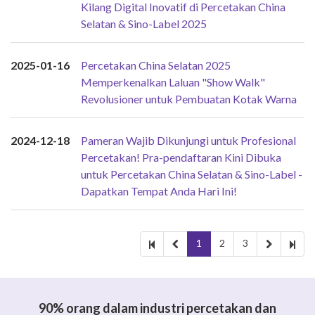
Kilang Digital Inovatif di Percetakan China
Selatan & Sino-Label 2025
2025-01-16
Percetakan China Selatan 2025
Memperkenalkan Laluan "Show Walk"
Revolusioner untuk Pembuatan Kotak Warna
2024-12-18
Pameran Wajib Dikunjungi untuk Profesional
Percetakan! Pra-pendaftaran Kini Dibuka
untuk Percetakan China Selatan & Sino-Label -
Dapatkan Tempat Anda Hari Ini!
1
2
3
90% orang dalam industri percetakan dan