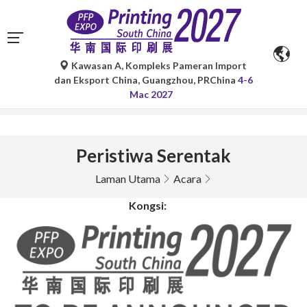
Kawasan A, Kompleks Pameran Import
Terjemahan automatik oleh Google Translate adalah untuk
dan Eksport China, Guangzhou, PRChina
4-6
rujukan sahaja dan mungkin tidak tepat. Sila rujuk versi
Mac 2027
bahasa asal untuk sebarang pertanyaan.
Peristiwa Serentak
Laman Utama
Acara
Kongsi: