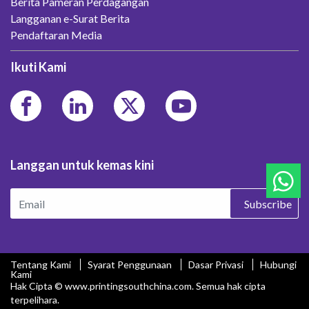
Berita Pameran Perdagangan
Langganan e-Surat Berita
Pendaftaran Media
Ikuti Kami
Langgan untuk kemas kini
Subscribe
Tentang Kami
Syarat Penggunaan
Dasar Privasi
Hubungi
Kami
Hak Cipta © www.printingsouthchina.com. Semua hak cipta
terpelihara.