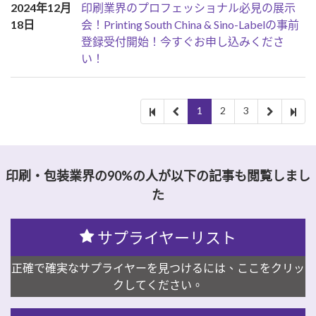
2024年12月
印刷業界のプロフェッショナル必見の展示
18日
会！Printing South China & Sino-Labelの事前
登録受付開始！今すぐお申し込みくださ
い！
1
2
3
印刷・包装業界の90%の人が以下の記事も閲覧しまし
た
サプライヤーリスト
正確で確実なサプライヤーを見つけるには、ここをクリッ
クしてください。