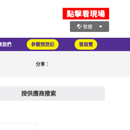
繁體
繫我們
參觀預登記
雲展覽
分享：
按供應商搜索