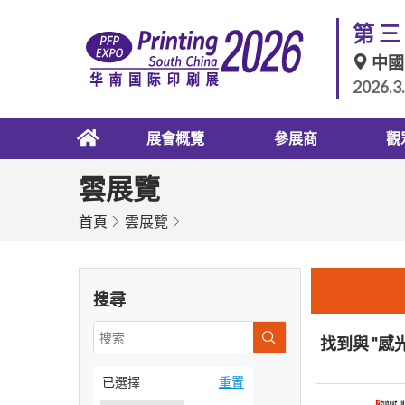
第三
中國
2026.3
展會概覽
參展商
觀
雲展覽
首頁
雲展覽
搜尋
找到與 "感
已選擇
重置