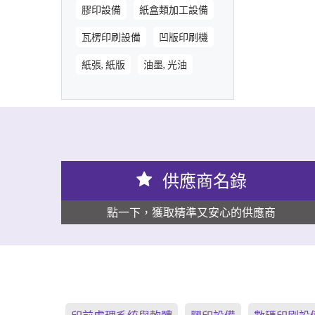
膠印設備
紙盒類加工設備
瓦楞印刷設備
凹版印刷機
紙張, 紙版
油墨, 光油
供應商名錄
點一下，獲取精準又安心的供應商