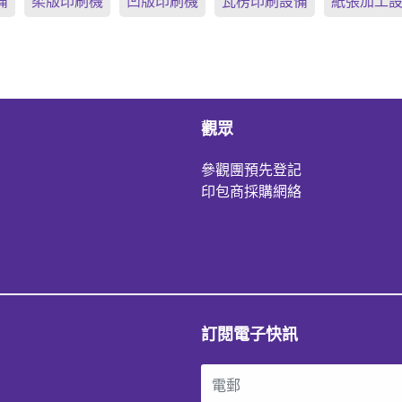
備
柔版印刷機
凹版印刷機
瓦楞印刷設備
紙張加工
觀眾
參觀團預先登記
印包商採購網絡
訂閱電子快訊