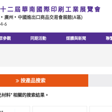
十二屆華南國際印刷工業展覽會
廣州
中國進出口商品交易會展館(A區)
.4-6
眾參觀
同期活動
媒體與新聞
聯
按產品搜索
光材料" 相關的搜索結果。