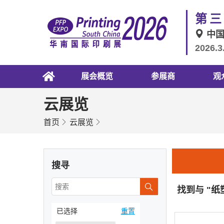
第三
中
2026.3
展会概览
参展商
观
云展览
首页
云展览
搜寻
找到与 "
已选择
重置