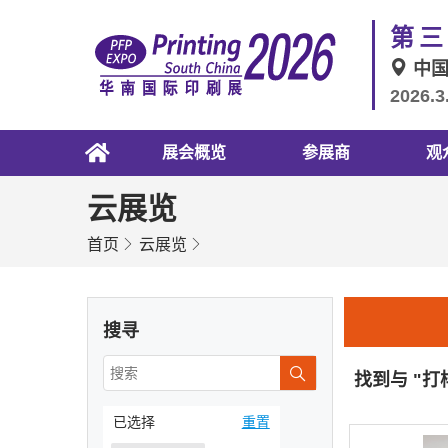
第三
中
2026.3
展会概览
参展商
观
云展览
首页
云展览
搜寻
找到与 "
已选择
重置