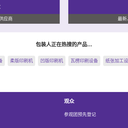
录
供应商
最新
包装人正在热搜的产品…
备
柔版印刷机
凹版印刷机
瓦楞印刷设备
纸张加工
观众
参观团预先登记