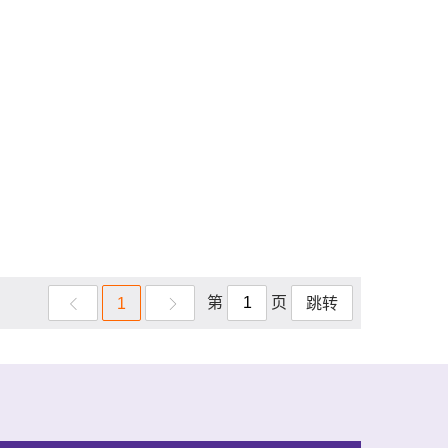
第
页
1
跳转