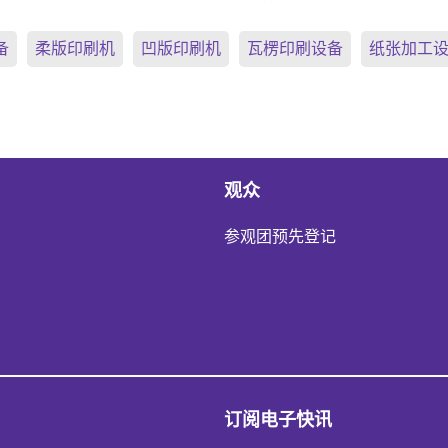
备
柔版印刷机
凹版印刷机
瓦楞印刷设备
纸张加工
观众
参观团预先登记
订阅电子快讯