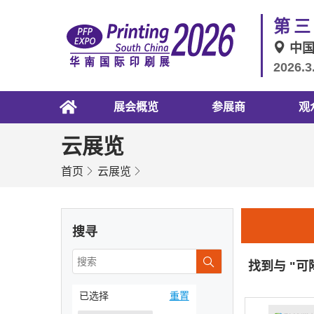
第三
中
2026.3
展会概览
参展商
观
云展览
首页
云展览
搜寻
找到与 "
已选择
重置