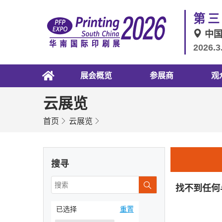
第三
中
2026.3
展会概览
参展商
观
云展览
首页
云展览
搜寻
找不到任何
已选择
重置