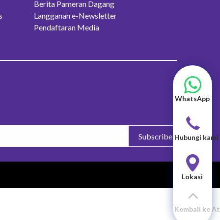
Berita Pameran Dagang
s
Langganan e-Newsletter
Pendaftaran Media
WhatsApp
Subscribe
Hubungi kami
Lokasi
Kembali ke A