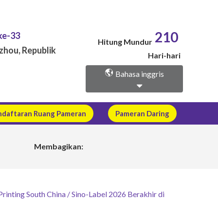
210
ke-33
Hitung Mundur
zhou, Republik
Hari-hari
Bahasa inggris
ndaftaran Ruang Pameran
Pameran Daring
Membagikan:
inting South China / Sino-Label 2026 Berakhir di