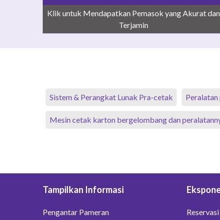
Klik untuk Mendapatkan Pemasok yang Akurat dan
Terjamin
Sistem & Perangkat Lunak Pra-cetak
Peralatan
Mesin cetak karton bergelombang dan peralatann
Tampilkan Informasi
Ekspon
Pengantar Pameran
Reservasi