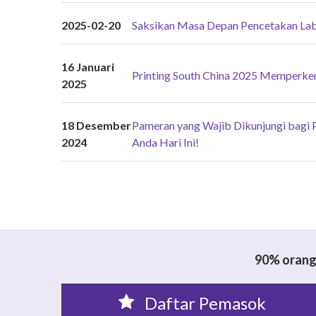
2025-02-20
Saksikan Masa Depan Pencetakan Label:
16 Januari
Printing South China 2025 Memperke
2025
18 Desember
Pameran yang Wajib Dikunjungi bagi P
2024
Anda Hari Ini!
90% orang 
Daftar Pemasok