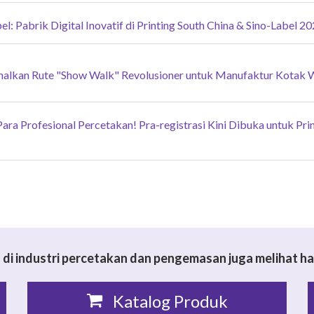
 Pabrik Digital Inovatif di Printing South China & Sino-Label 2
nalkan Rute "Show Walk" Revolusioner untuk Manufaktur Kotak 
ara Profesional Percetakan! Pra-registrasi Kini Dibuka untuk Pr
di industri percetakan dan pengemasan juga melihat hal 
Katalog Produk