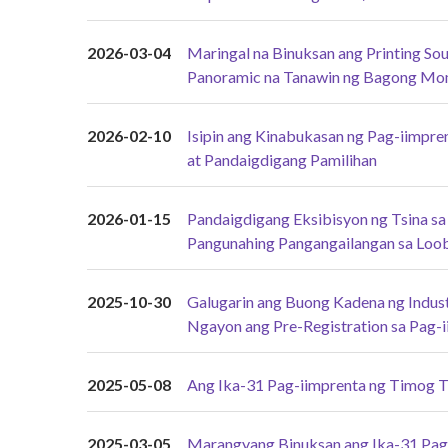
2026-03-04
Maringal na Binuksan ang Printing Sou
Panoramic na Tanawin ng Bagong Mom
2026-02-10
Isipin ang Kinabukasan ng Pag-iimpre
at Pandaigdigang Pamilihan
2026-01-15
Pandaigdigang Eksibisyon ng Tsina 
Pangunahing Pangangailangan sa Loo
2025-10-30
Galugarin ang Buong Kadena ng Indust
Ngayon ang Pre-Registration sa Pag-i
2025-05-08
Ang Ika-31 Pag-iimprenta ng Timog 
2025-03-05
Marangyang Binuksan ang Ika-31 Pag-i