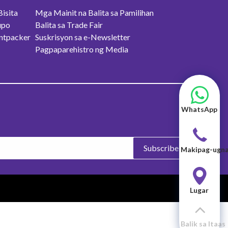
isita
Mga Mainit na Balita sa Pamilihan
upo
Balita sa Trade Fair
ntpacker
Suskrisyon sa e-Newsletter
Pagpaparehistro ng Media
WhatsApp
Subscribe
Makipag-ugna
Lugar
Balik sa Itaas