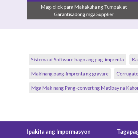
Mag-click para Makakuha ng Tumpak at
Garantisadong mga Supplier
Sistema at Software bago ang pag-imprenta
Ka
Makinang pang-imprenta ng gravure
Corrugate
Mga Makinang Pang-convert ng Matibay na Kaho
Ipakita ang Impormasyon
Tagapag