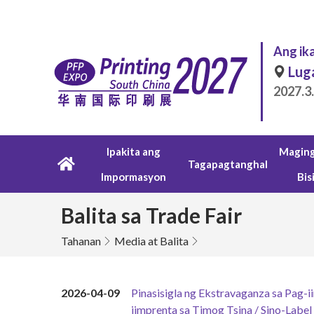
Ang ik
Lug
2027.3
Ipakita ang
Maging
Tagapagtanghal
Impormasyon
Bis
Balita sa Trade Fair
Tahanan
Media at Balita
2026-04-09
Pinasisigla ng Ekstravaganza sa Pag-
iimprenta sa Timog Tsina / Sino-Labe