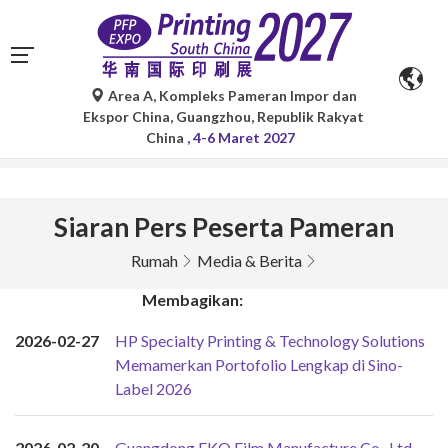
Area A, Kompleks Pameran Impor dan
Terjemahan otomatis oleh Google Translate hanya untuk
Ekspor China, Guangzhou, Republik Rakyat
referensi dan mungkin tidak akurat. Silakan merujuk ke
China
, 4-6 Maret 2027
versi bahasa aslinya untuk pertanyaan apa pun.
Siaran Pers Peserta Pameran
Rumah
Media & Berita
Membagikan:
2026-02-27
HP Specialty Printing & Technology Solutions
Memamerkan Portofolio Lengkap di Sino-
Label 2026
2026-02-20
Guangdong EKO Film Manufacture Co., Ltd.