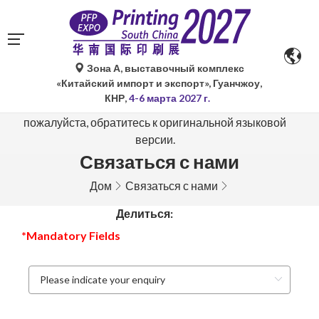
Зона А, выставочный комплекс
Автоматический перевод Google Translate носит
«Китайский импорт и экспорт», Гуанчжоу,
исключительно справочный характер и может быть
КНР,
4-6 марта 2027 г.
неточным. В случае возникновения вопросов,
пожалуйста, обратитесь к оригинальной языковой
версии.
Связаться с нами
Дом
Связаться с нами
Делиться:
*Mandatory Fields