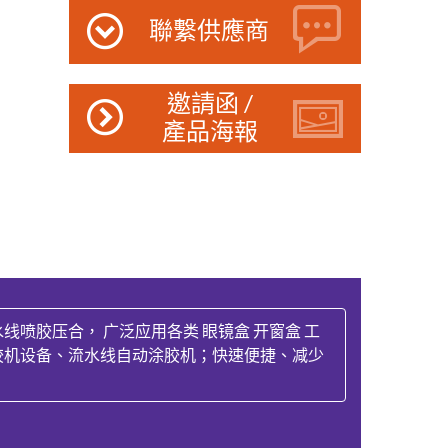
聯繫供應商
邀請函 /
產品海報
喷胶压合， 广泛应用各类 眼镜盒 开窗盒 工
动喷胶机设备、流水线自动涂胶机；快速便捷、减少