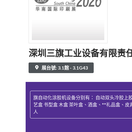
深圳三旗工业设备有限责
展台號: 3.1館 - 3.1G43
旗自动化涂胶机设备分别有： 自动双头冷胶上胶
艺盒 书型盒 木盒 茶叶盒、酒盒、**礼品盒
人