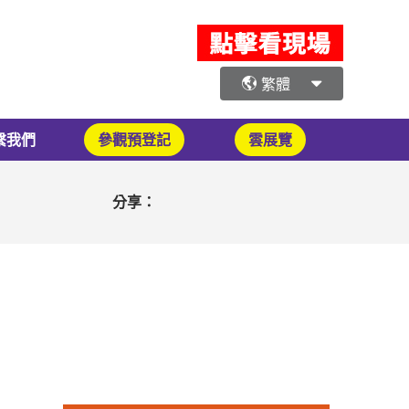
繁體
繫我們
參觀預登記
雲展覽
分享：