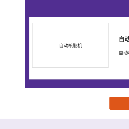
自
自动喷胶机
自动
思源黑体预加载(勿删): 深圳三旗工业设备有限责任