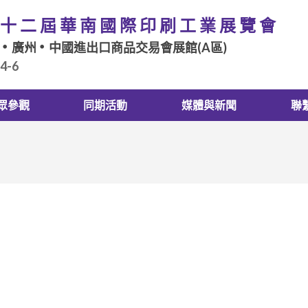
十二屆華南國際印刷工業展覽會
廣州
中國進出口商品交易會展館(A區)
.4-6
眾參觀
同期活動
媒體與新聞
聯