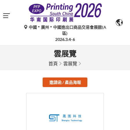
中國
廣州
中國進出口商品交易會展館(A
區)
2026.3.4-6
雲展覽
首頁
雲展覽
邀請函 / 產品海報