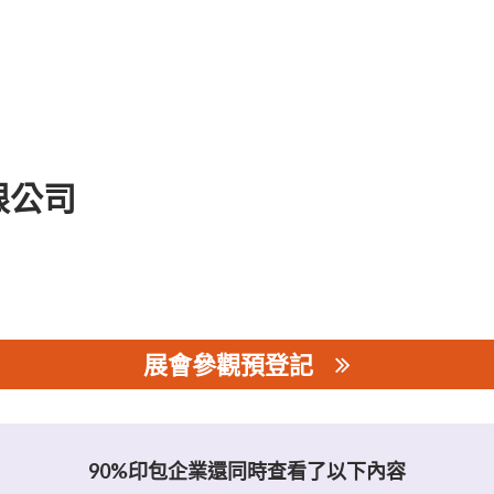
限公司
展會參觀預登記
公司
90%印包企業還同時查看了以下內容