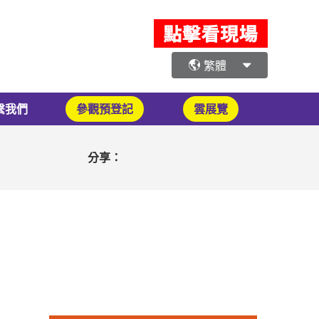
繁體
繫我們
參觀預登記
雲展覽
分享：