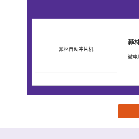
菲
菲林自动冲片机
微电
思源黑体预加载(勿删): 深圳市德宝印刷设备有限公