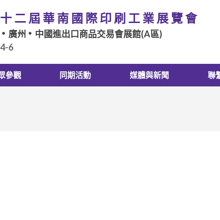
十二屆華南國際印刷工業展覽會
廣州
中國進出口商品交易會展館(A區)
.4-6
眾參觀
同期活動
媒體與新聞
聯