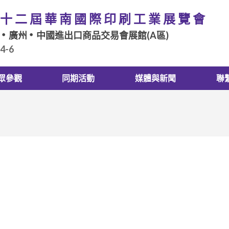
十二屆華南國際印刷工業展覽會
廣州
中國進出口商品交易會展館(A區)
.4-6
眾參觀
同期活動
媒體與新聞
聯