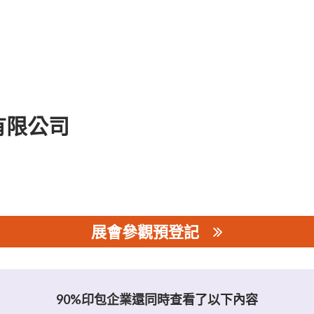
有限公司
展會參觀預登記
限公司
90%印包企業還同時查看了以下內容