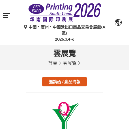
中國
廣州
中國進出口商品交易會展館(A
區)
2026.3.4-6
雲展覽
首頁
雲展覽
邀請函 / 產品海報