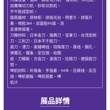
双鹰嘴切刀机、砂轮切割机、
不干胶成型机。
版房器材：菲林柜、拼版光台、明室片、拼版片
基、喷胶3M、双面胶PS版、消
去液修版笔。
刀模材料：日本金刀、瑞典刀、宝拿刀、台湾宏树
刀、三利刀、日本不千胶刀、
高刀、溥刀、高矮啤线、特殊厚刀、厚线、钢孔、
弹簧孔、锯条、定位销、绘图
纸、刀模板、方齿刀、波浪刀、拉链刀、德国拔刀
钳。
啤机材料：补版条、手指套、M木、压痕线、反压
线、啤机钢板、啤机铜套、啤
机计
展品詳情