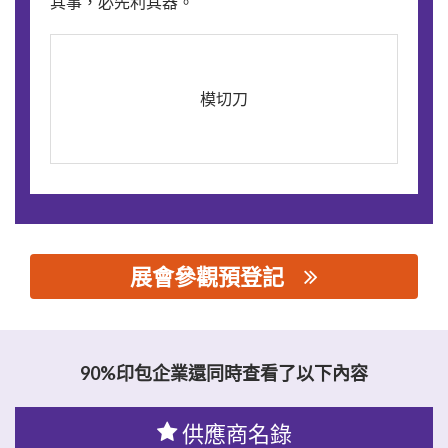
其事，必先利其器。
模切刀
展會參觀預登記
思源黑体预加载(勿删): 东莞市晴宜刀模包装材料贸易有限公
司/东莞市益通印刷机械设备有限公司
90%印包企業還同時查看了以下內容
供應商名錄