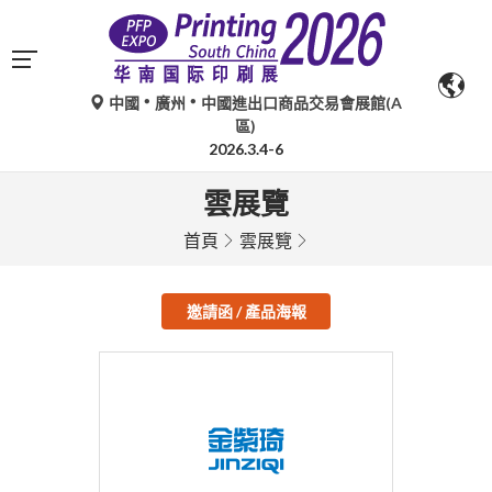
中國
廣州
中國進出口商品交易會展館(A
區)
2026.3.4-6
雲展覽
首頁
雲展覽
邀請函 / 產品海報