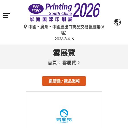
中國
廣州
中國進出口商品交易會展館(A
區)
2026.3.4-6
雲展覽
首頁
雲展覽
邀請函 / 產品海報