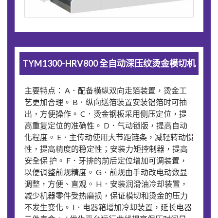
TYM1300-HRV800 全自动深压纹烫金模切机
主要特点： A．配备横纵双向走箔装置，烫金工
艺更加合理。 B．纵向送箔装置安装铝箔时可抽
出，方便操作。 C．烫金钢板采用侧压定位，提
高重复定位的准确性。 D．气动锁版，提高自动
化程度。 E．主传动使用大节距链条，减轻转动惯
性，提高精度的稳定性；安装力矩控制器，提高
安全保 护。 F．牙排的前后定位增加可调装置，
以便调整前规精度。 G．前规由手动改电动数显
调整，方便、直观。 H．安装润滑油冷却装置，
减少机器零件受热磨损，保证模切和烫金的压力
不发生变化。 I．电器箱增加冷却装置，延长电器